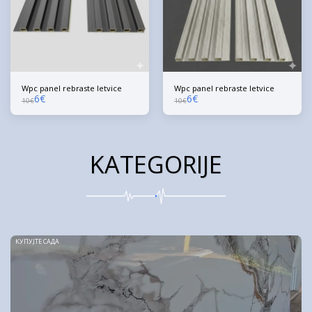
Wpc panel rebraste letvice
Wpc panel rebraste letvice
6
€
6
€
10
€
10
€
KATEGORIJE
КУПУЈТЕ САДА