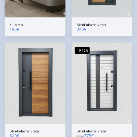
Klub sto
Blind ulazna vrata
195
€
340
€
-19.12%
Blind ulazna vrata
Blind ulazna vrata
340
€
275
€
340
€