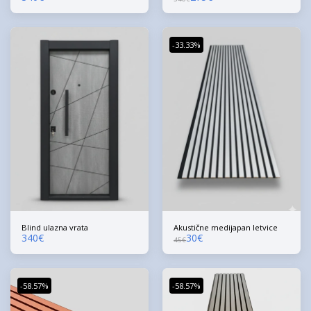
-33.33%
Blind ulazna vrata
Akustične medijapan letvice
340
€
30
€
45
€
-58.57%
-58.57%