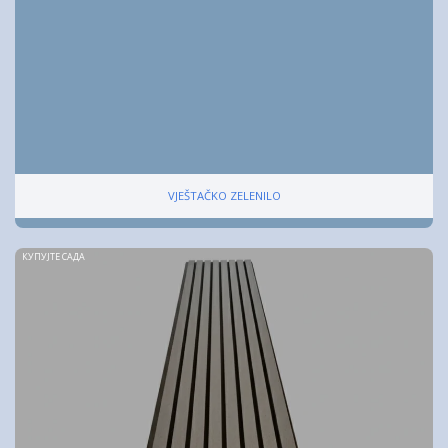
VJEŠTAČKO ZELENILO
КУПУЈТЕ САДА