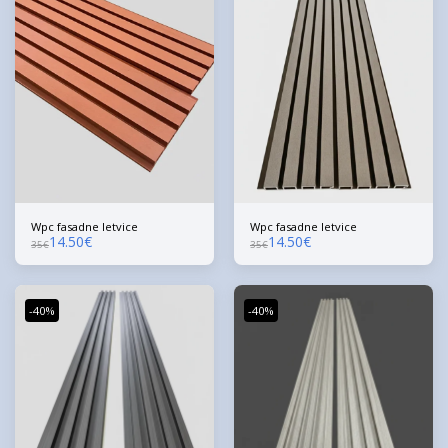
Wpc fasadne letvice
Wpc fasadne letvice
14.50
€
14.50
€
35
€
35
€
-40%
-40%